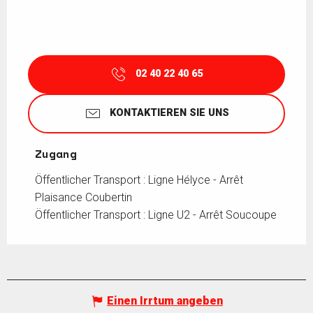
02 40 22 40 65
KONTAKTIEREN SIE UNS
Zugang
Zugang
Öffentlicher Transport : Ligne Hélyce - Arrêt
Plaisance Coubertin
Öffentlicher Transport : Ligne U2 - Arrêt Soucoupe
Einen Irrtum angeben