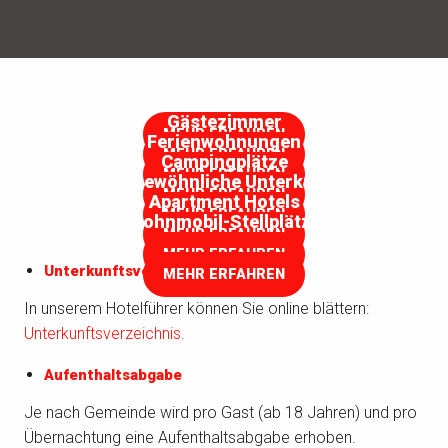
Alle Übernachtungsmöglichkeiten
Alle Hotels in Saint-Nazaire
Gästezimmer
MEHR ERFAHREN
Ferienwohnungen
MEHR ERFAHREN
Campingplätze
MEHR ERFAHREN
Ungewöhnliche Unterkunft
MEHR ERFAHREN
Apartment Hotels
MEHR ERFAHREN
Wohnmobil-Stellplätze
MEHR ERFAHREN
MEHR ERFAHREN
Unterkunftsverzeichnis
MEHR ERFAHREN
In unserem Hotelführer können Sie online blättern:
Unterkunftsverzeichnis
.
Aufenthaltsabgabe
Je nach Gemeinde wird pro Gast (ab 18 Jahren) und pro
Übernachtung eine Aufenthaltsabgabe erhoben.