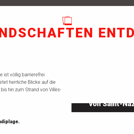
ANDSCHAFTEN ENT
st völlig barrierefrei
etet herrliche Blicke auf die
s hin zum Strand von Villès-
Meeresprome
von Saint-Naz
ndiplage.