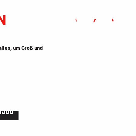
N
alles, um Groß und
…
Jahresprogramm
laub
„Saison Patrimoine“
Unsere
Sehenswürdigkeiten