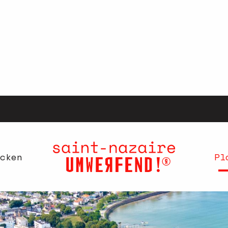
cken
Pl