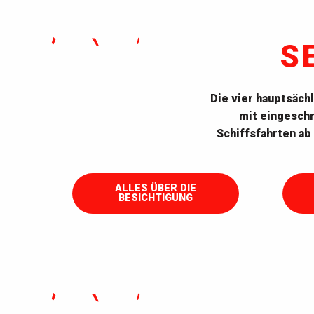
S
Die vier hauptsäch
mit eingeschr
Schiffsfahrten ab
Escal'Atlantic
EO
ALLES ÜBER DIE
BESICHTIGUNG