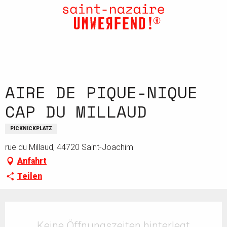
Aller
au
contenu
principal
AIRE DE PIQUE-NIQUE
CAP DU MILLAUD
PICKNICKPLATZ
rue du Millaud, 44720 Saint-Joachim
Anfahrt
Teilen
Öffnungszeiten & Kontaktdaten
Keine Öffnungszeiten hinterlegt