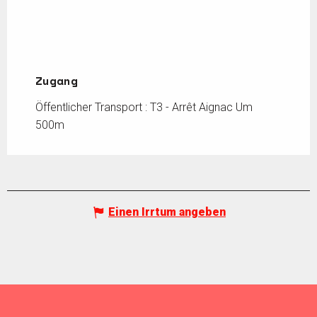
Zugang
Zugang
Öffentlicher Transport : T3 - Arrêt Aignac Um
500m
Einen Irrtum angeben