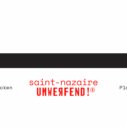
cken
Pl