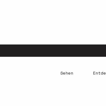
Aller
au
contenu
principal
Sehen
Entde