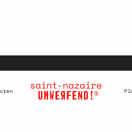
cken
Pl