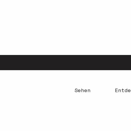
Aller
au
contenu
principal
Sehen
Entde