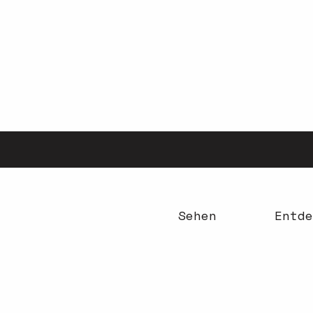
Aller
au
contenu
principal
Sehen
Entde