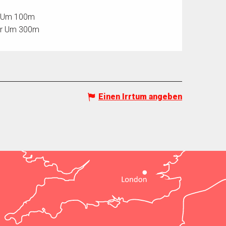
es Um 100m
our Um 300m
Einen Irrtum angeben