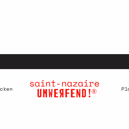
cken
Pl