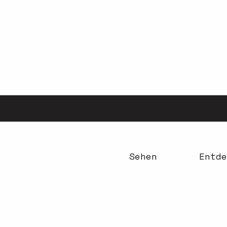
Aller
au
contenu
principal
Sehen
Entde