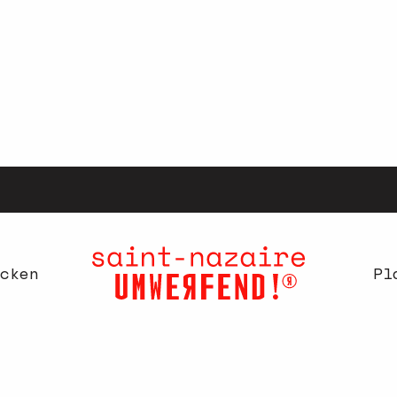
cken
Pl