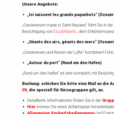
Unsere Angebote:
„Ici naissent les grands paquebots“ (Ozeanr
„Ozeanriesen made in Saint-Nazaire“ führt Sie in die
Besichtigung von
Escal’Atlantic
, dem Erlebnismus
„Géants des airs, géants des mers“ (Ozeanr
„Ozeanriesen und Riesen der Lüfte“ kombiniert Führ
„Autour du port“ (Rund um den Hafen)
„Rund um den Hafen“ ist sehr komplett, mit Besicht
Buchung: schicken Sie bitte eine Mail an die 
09
, die speziell für Reisegruppen gilt, an.
Detaillierte Informationen finden Sie in der
Grupp
Hier
können Sie einen Anfahrtsplan herunterladen
Allgemeine Verkaufsbedingungen
(auf Franz