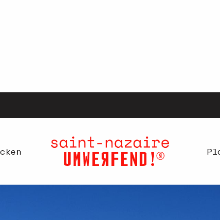
cken
Pl