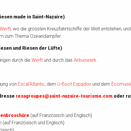
iesen made in Saint-Nazaire)
Werft
, wo die grössten Kreuzfahrtschiffe der Welt entstehen, und
eum zum Thema Ozeandampfer.
iesen und Riesen der Lüfte)
ungen durch die
Werft
und durch das
Airbuswerk
.
igung von
Escal’Atlantic
, dem
U-Boot Espadon
und dem
Écomusé
Adresse
resagroupes@saint-nazaire-tourisme.com
oder ru
enbroschüre
(auf Französisch und Englisch)
 (auf Französisch und Englisch)
ösisch)