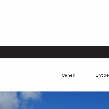
Aller
au
contenu
principal
Sehen
Entde