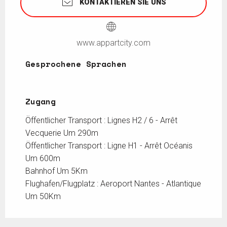
KONTAKTIEREN SIE UNS
www.appartcity.com
Gesprochene Sprachen
Gesprochene Sprachen
Zugang
Zugang
Öffentlicher Transport : Lignes H2 / 6 - Arrêt
Vecquerie Um 290m
Öffentlicher Transport : Ligne H1 - Arrêt Océanis
Um 600m
Bahnhof Um 5Km
Flughafen/Flugplatz : Aeroport Nantes - Atlantique
Um 50Km