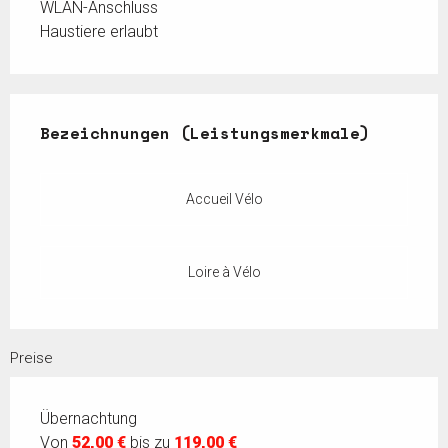
WLAN-Anschluss
Haustiere erlaubt
Leistungensmöglichkeiten
Bezeichnungen (Leistungsmerkmale)
Bezeichnungen (Leistungsmerkmale)
Accueil Vélo
Loire à Vélo
Preise
Übernachtung
Von
52,00 €
bis zu
119,00 €