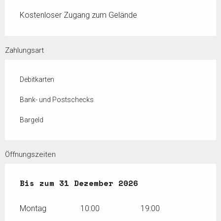
Kostenloser Zugang zum Gelände
Zahlungsart
Debitkarten
Bank- und Postschecks
Bargeld
Öffnungszeiten
vom
Bis zum
2 Januar 2026
31 Dezember 2026
bis zum
31 Dezember 20
Montag
10:00
19:00