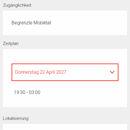
Zugänglichkeit
Begrenzte Mobilität
Zeitplan
Donnerstag 22 April 2027
Freitag 23 April 2027
19:30 - 03:00
vom
24 April 2027
bis zum
25 April 2027
Lokalisierung
der
26 April 2027