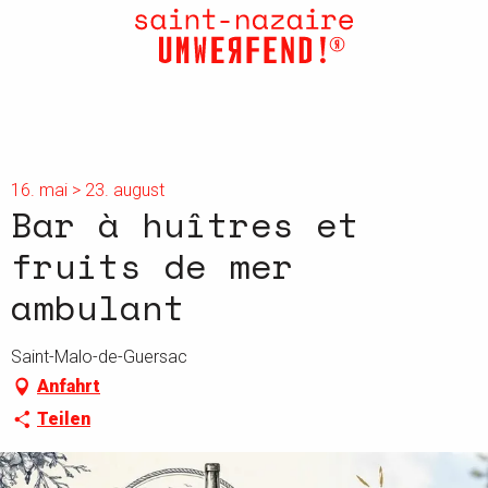
Aller
au
contenu
principal
16. mai > 23. august
Bar à huîtres et
fruits de mer
ambulant
Saint-Malo-de-Guersac
Anfahrt
Teilen