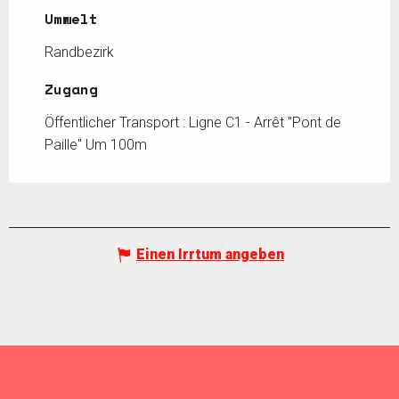
Umwelt
Umwelt
Randbezirk
Zugang
Zugang
Öffentlicher Transport : Ligne C1 - Arrêt "Pont de
Paille" Um 100m
Einen Irrtum angeben