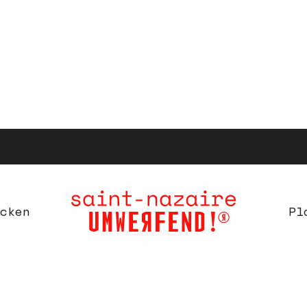
cken
Pl