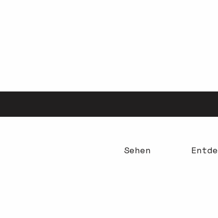
Aller
au
contenu
principal
Sehen
Entde