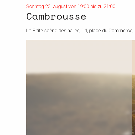
Sonntag 23. august von 19:00 bis zu 21:00
Cambrousse
La P'tite scène des halles, 14, place du Commerce,