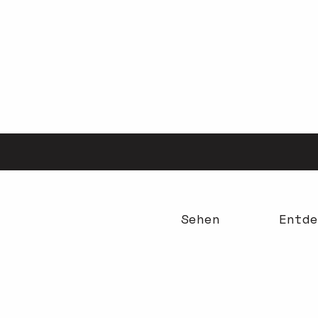
Aller
au
contenu
principal
Sehen
Entde