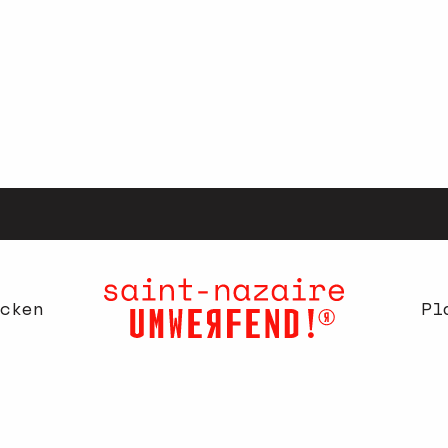
cken
Pl