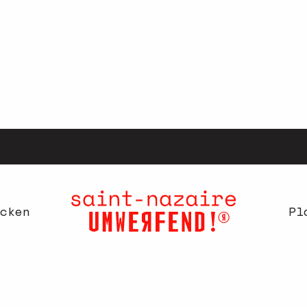
cken
Pl