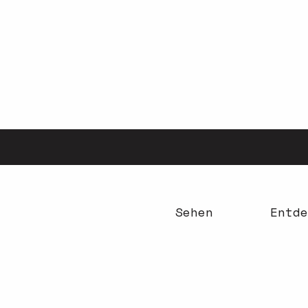
Aller
au
contenu
principal
Sehen
Entde