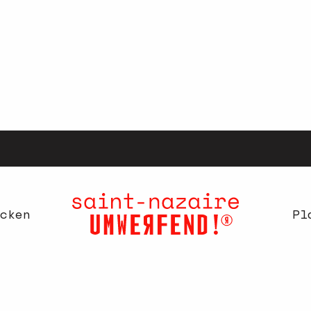
cken
Pl