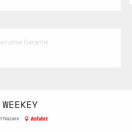
gen ohne Garantie
 WEEKEY
nt-Nazaire
Anfahrt