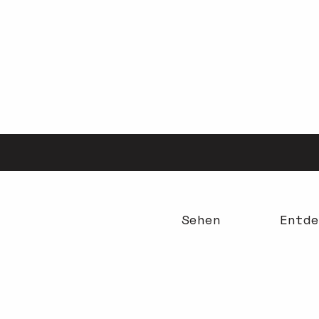
Aller
au
contenu
principal
Sehen
Entde