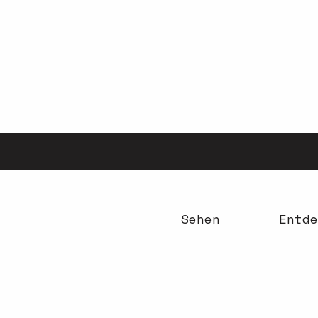
Aller
au
contenu
principal
Sehen
Entde