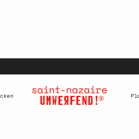
cken
Pl