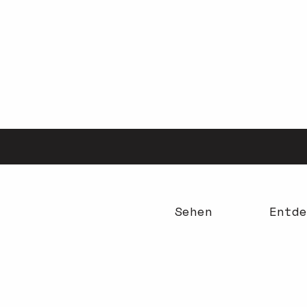
Aller
au
contenu
principal
Sehen
Entde