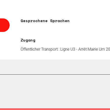
Gesprochene Sprachen
Gesprochene Sprachen
Zugang
Zugang
Öffentlicher Transport : Ligne U3 - Arrêt Mairie Um 