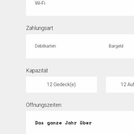
Wi-Fi
Zahlungsart
Debitkarten
Bargeld
Kapazität
12 Gedeck(e)
12 Auf
Öffnungszeiten
Das ganze Jahr über
Das ganze Jahr über