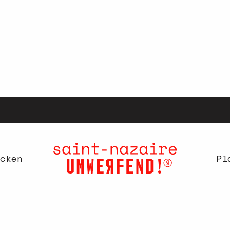
cken
Pl