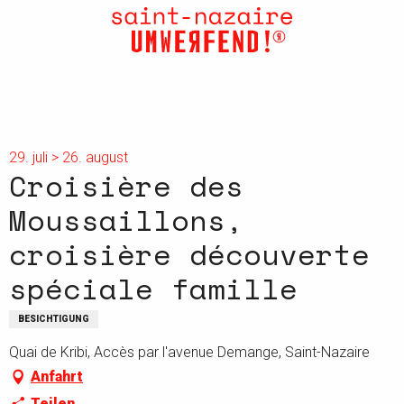
Aller
au
contenu
principal
29. juli > 26. august
Croisière des
Moussaillons,
croisière découverte
spéciale famille
BESICHTIGUNG
Quai de Kribi, Accès par l'avenue Demange, Saint-Nazaire
Anfahrt
Teilen