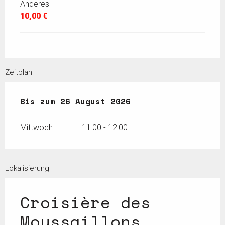
Anderes
10,00 €
Zeitplan
vom
Bis zum
29 Juli 2026
26 August 2026
bis zum
26 August 2026
Mittwoch
11:00 - 12:00
Lokalisierung
Croisière des
Moussaillons,