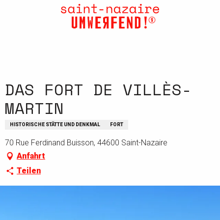
Aller
au
contenu
principal
DAS FORT DE VILLÈS-
MARTIN
HISTORISCHE STÄTTE UND DENKMAL
FORT
70 Rue Ferdinand Buisson, 44600 Saint-Nazaire
Anfahrt
Teilen