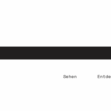
Aller
au
contenu
principal
Sehen
Entde