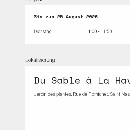
vom
Bis zum
14 Juli 2026
25 August 2026
bis zum
25 Augus
Dienstag
11:00 - 11:50
Lokalisierung
Du Sable à La Ha
Jardin des plantes, Rue de Pornichet, Saint-Naz