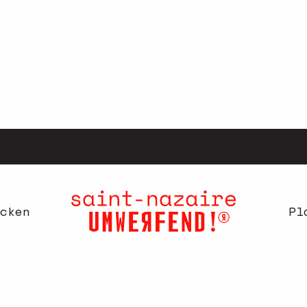
cken
Pl