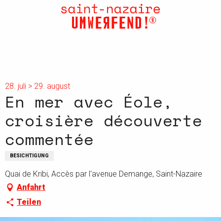
Aller
au
contenu
principal
28. juli > 29. august
En mer avec Éole,
croisière découverte
commentée
BESICHTIGUNG
Quai de Kribi, Accès par l'avenue Demange, Saint-Nazaire
Anfahrt
Teilen