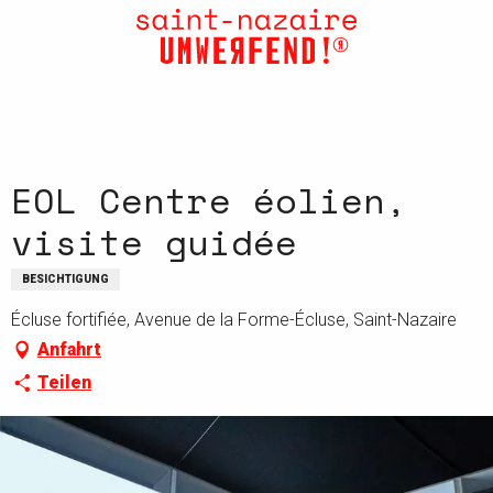
Aller
au
contenu
principal
EOL Centre éolien,
visite guidée
BESICHTIGUNG
Écluse fortifiée, Avenue de la Forme-Écluse, Saint-Nazaire
Anfahrt
Teilen