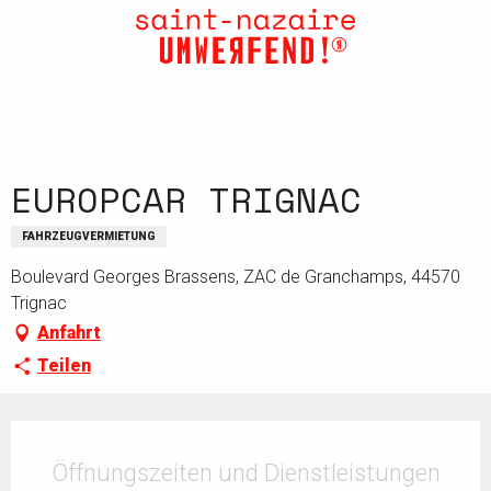
Aller
au
contenu
principal
EUROPCAR TRIGNAC
FAHRZEUGVERMIETUNG
Boulevard Georges Brassens, ZAC de Granchamps, 44570
Trignac
Anfahrt
Teilen
Öffnungszeiten & Kontaktdaten
Öffnungszeiten und Dienstleistungen