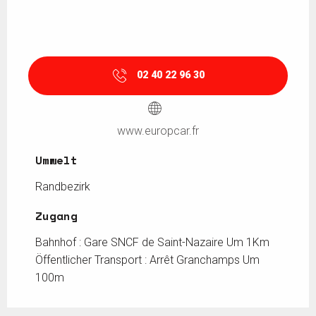
02 40 22 96 30
www.europcar.fr
Umwelt
Umwelt
Randbezirk
Zugang
Zugang
Bahnhof : Gare SNCF de Saint-Nazaire Um 1Km
Öffentlicher Transport : Arrêt Granchamps Um
100m