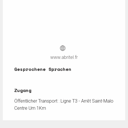
www.abritel.fr
Gesprochene Sprachen
Gesprochene Sprachen
Zugang
Zugang
Öffentlicher Transport : Ligne T3 - Arrêt Saint-Malo
Centre Um 1Km