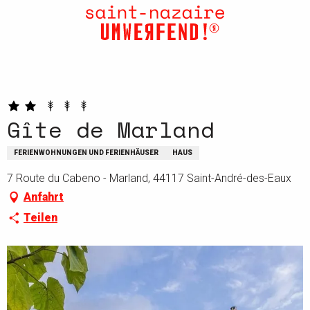
Aller
au
contenu
principal
Gîte de Marland
FERIENWOHNUNGEN UND FERIENHÄUSER
HAUS
7 Route du Cabeno - Marland, 44117 Saint-André-des-Eaux
Anfahrt
Teilen