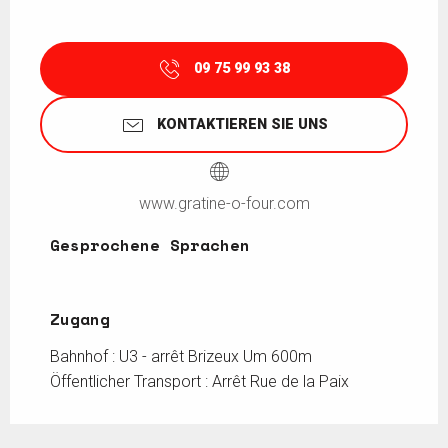
09 75 99 93 38
KONTAKTIEREN SIE UNS
www.gratine-o-four.com
Gesprochene Sprachen
Gesprochene Sprachen
Zugang
Zugang
Bahnhof : U3 - arrêt Brizeux Um 600m
Öffentlicher Transport : Arrêt Rue de la Paix