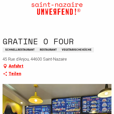
Aller
au
contenu
principal
GRATINE O FOUR
SCHNELLRESTAURANT
RESTAURANT
VEGETARISCHE KÜCHE
45 Rue d'Anjou, 44600 Saint-Nazaire
Anfahrt
Teilen