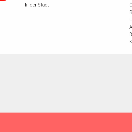
In der Stadt
Ö
R
Ö
A
B
K