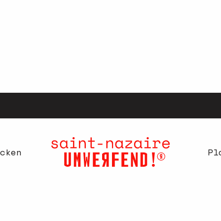
cken
Pl