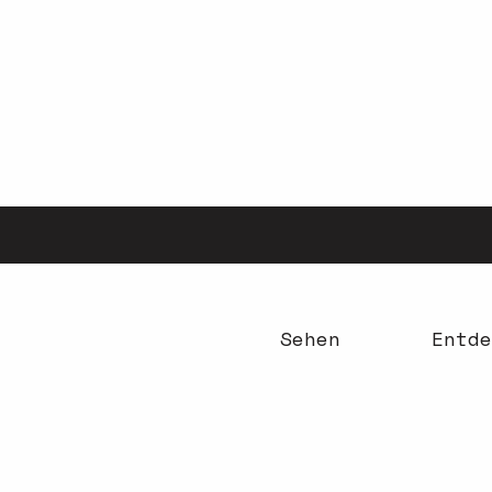
Aller
au
contenu
principal
Sehen
Entde