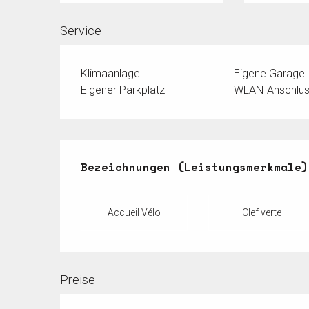
Service
Klimaanlage
Eigene Garage
Eigener Parkplatz
WLAN-Anschlu
Leistungensmöglichkeiten
Bezeichnungen (Leistungsmerkmale)
Bezeichnungen (Leistungsmerkmale)
Accueil Vélo
Clef verte
Preise