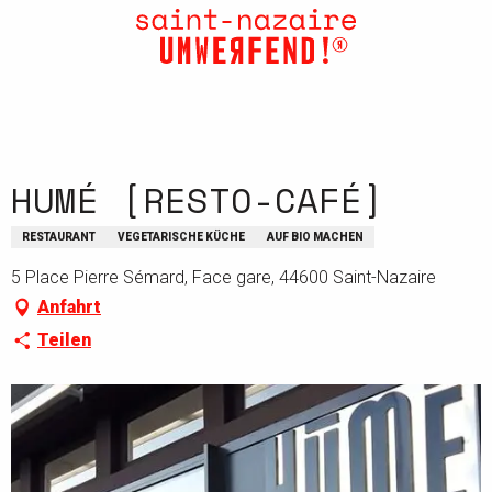
Aller
au
contenu
principal
HUMÉ [RESTO-CAFÉ]
RESTAURANT
VEGETARISCHE KÜCHE
AUF BIO MACHEN
5 Place Pierre Sémard, Face gare, 44600 Saint-Nazaire
Anfahrt
Teilen