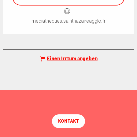
mediatheques.saintnazaireagglo.fr
Einen Irrtum angeben
KONTAKT