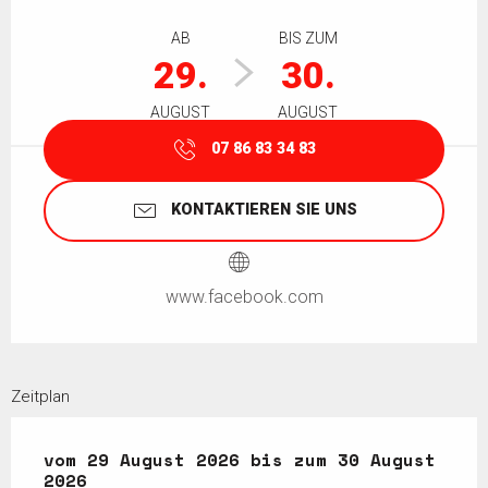
Öffnungszeiten & Kontaktdaten
AB
BIS ZUM
29.
30.
AUGUST
AUGUST
07 86 83 34 83
KONTAKTIEREN SIE UNS
www.facebook.com
Zeitplan
vom
vom
29 August 2026
29 August 2026
bis zum
bis zum
30 August 202
30 August
2026