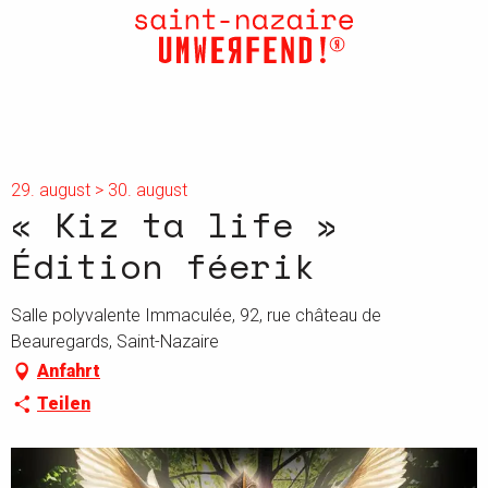
Aller
au
contenu
principal
29. august > 30. august
« Kiz ta life »
Édition féerik
Salle polyvalente Immaculée, 92, rue château de
Beauregards, Saint-Nazaire
Anfahrt
Teilen