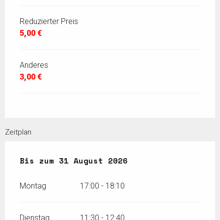
Reduzierter Preis
5,00 €
Anderes
3,00 €
Zeitplan
vom
Bis zum
12 Juli 2026
31 August 2026
bis zum
31 August 2026
Montag
17:00 - 18:10
Dienstag
11:30 - 12:40