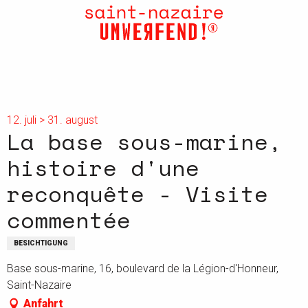
Aller
au
contenu
principal
12. juli > 31. august
La base sous-marine,
histoire d'une
reconquête - Visite
commentée
BESICHTIGUNG
Base sous-marine, 16, boulevard de la Légion-d'Honneur,
Saint-Nazaire
Anfahrt