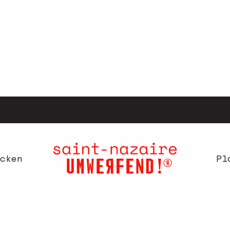
cken
Pl