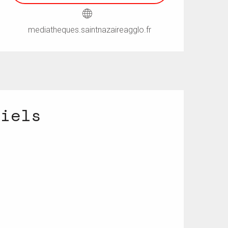
mediatheques.saintnazaireagglo.fr
riels