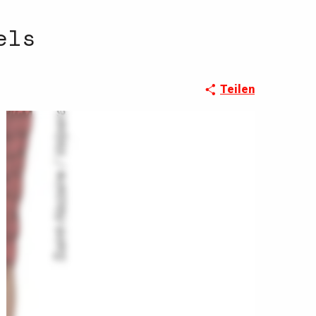
els
Teilen