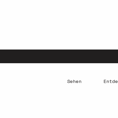
Aller
au
contenu
principal
Sehen
Entde