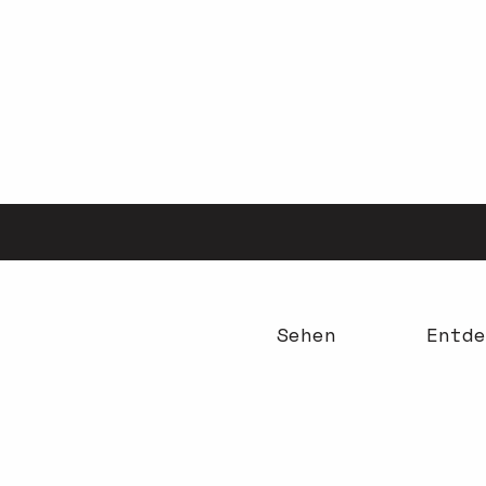
Aller
au
contenu
principal
Sehen
Entde