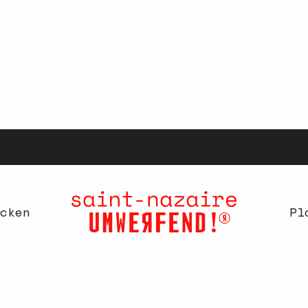
cken
Pl