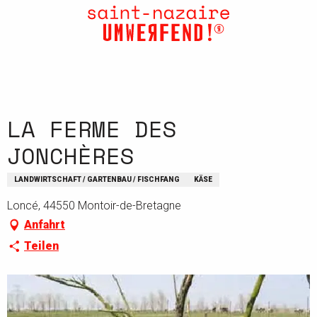
Aller
au
contenu
principal
LA FERME DES
JONCHÈRES
LANDWIRTSCHAFT / GARTENBAU / FISCHFANG
KÄSE
Loncé, 44550 Montoir-de-Bretagne
Anfahrt
Teilen