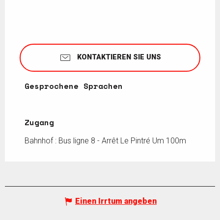
KONTAKTIEREN SIE UNS
Gesprochene Sprachen
Gesprochene Sprachen
Zugang
Zugang
Bahnhof : Bus ligne 8 - Arrêt Le Pintré Um 100m
Einen Irrtum angeben