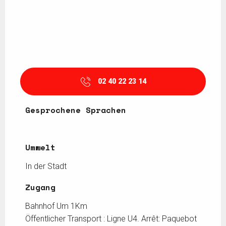
02 40 22 23 14
Gesprochene Sprachen
Gesprochene Sprachen
Umwelt
Umwelt
In der Stadt
Zugang
Zugang
Bahnhof Um 1Km
Öffentlicher Transport : Ligne U4. Arrêt: Paquebot