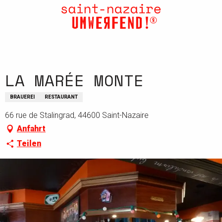
Aller
au
contenu
principal
LA MARÉE MONTE
BRAUEREI
RESTAURANT
66 rue de Stalingrad, 44600 Saint-Nazaire
Anfahrt
Teilen