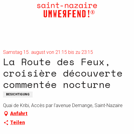
Aller
au
contenu
principal
Samstag 15. august von 21:15 bis zu 23:15
La Route des Feux,
croisière découverte
commentée nocturne
BESICHTIGUNG
Quai de Kribi, Accès par l'avenue Demange, Saint-Nazaire
Anfahrt
Teilen