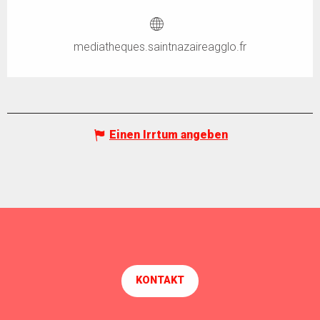
mediatheques.saintnazaireagglo.fr
Einen Irrtum angeben
KONTAKT