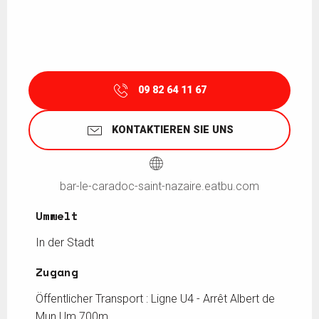
09 82 64 11 67
KONTAKTIEREN SIE UNS
bar-le-caradoc-saint-nazaire.eatbu.com
Umwelt
Umwelt
In der Stadt
Zugang
Zugang
Öffentlicher Transport : Ligne U4 - Arrêt Albert de
Mun Um 700m