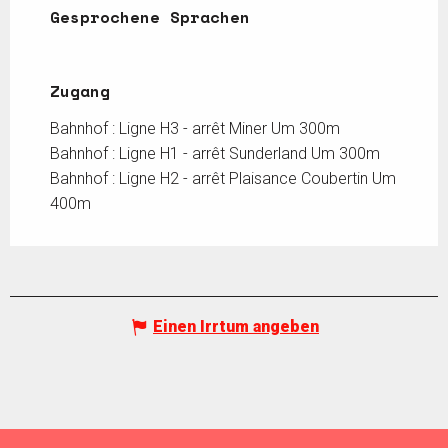
Gesprochene Sprachen
Gesprochene Sprachen
Zugang
Zugang
Bahnhof : Ligne H3 - arrêt Miner Um 300m
Bahnhof : Ligne H1 - arrêt Sunderland Um 300m
Bahnhof : Ligne H2 - arrêt Plaisance Coubertin Um
400m
Einen Irrtum angeben