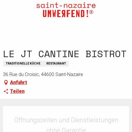
Aller
au
contenu
principal
LE JT CANTINE BISTROT
TRADITIONELLE KÜCHE
RESTAURANT
36 Rue du Croisic, 44600 Saint-Nazaire
Anfahrt
Teilen
Öffnungszeiten & Kontaktdaten
Öffnungszeiten und Dienstleistungen
ohne Garantie