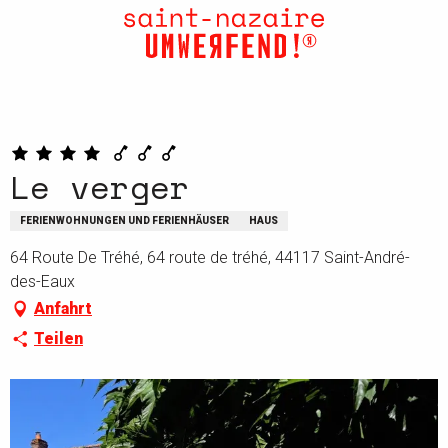
Aller
au
contenu
principal
Le verger
FERIENWOHNUNGEN UND FERIENHÄUSER
HAUS
64 Route De Tréhé, 64 route de tréhé, 44117 Saint-André-
des-Eaux
Anfahrt
Teilen