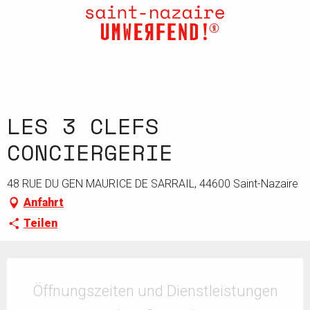
Aller
au
contenu
principal
LES 3 CLEFS
CONCIERGERIE
48 RUE DU GEN MAURICE DE SARRAIL, 44600 Saint-Nazaire
Anfahrt
Teilen
Öffnungszeiten & Kontaktdaten
Öffnungszeiten und Dienstleistungen