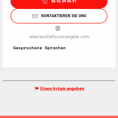
06 42 29 06 91
KONTAKTIEREN SIE UNS
www.les3clefsconciergerie.com
Gesprochene Sprachen
Gesprochene Sprachen
Einen Irrtum angeben