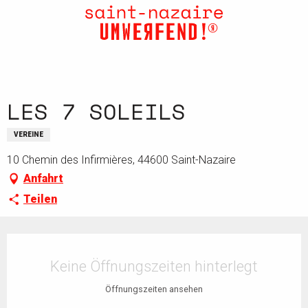
Aller
au
contenu
principal
LES 7 SOLEILS
VEREINE
10 Chemin des Infirmières, 44600 Saint-Nazaire
Anfahrt
Teilen
Öffnungszeiten & Kontaktdaten
Keine Öffnungszeiten hinterlegt
Öffnungszeiten ansehen