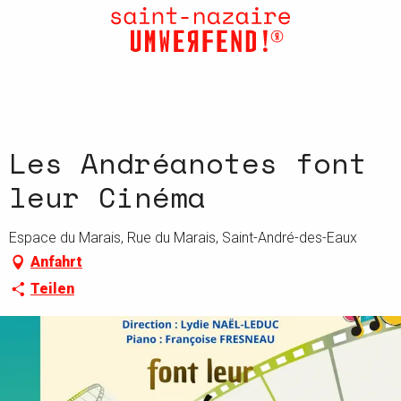
Aller
au
contenu
principal
Les Andréanotes font
leur Cinéma
Espace du Marais, Rue du Marais, Saint-André-des-Eaux
Anfahrt
Teilen