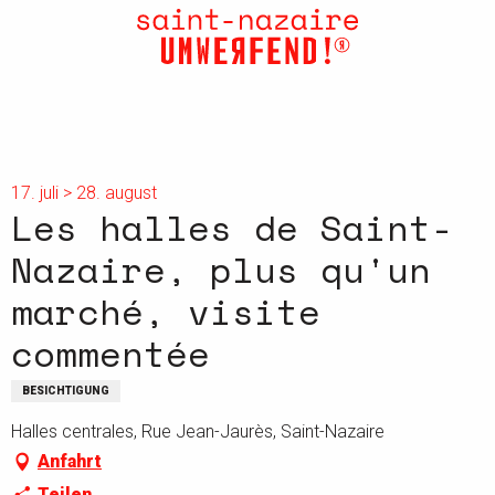
Aller
au
contenu
principal
17. juli > 28. august
Les halles de Saint-
Nazaire, plus qu'un
marché, visite
commentée
BESICHTIGUNG
Halles centrales, Rue Jean-Jaurès, Saint-Nazaire
Anfahrt
Teilen