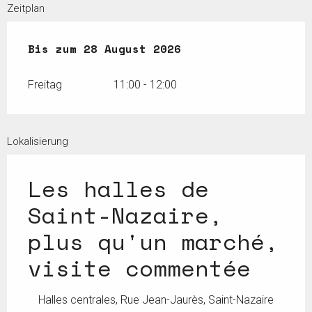
Zeitplan
vom
Bis zum
17 Juli 2026
28 August 2026
bis zum
28 August 2026
Freitag
11:00 - 12:00
Lokalisierung
Les halles de
Saint-Nazaire,
plus qu'un marché,
visite commentée
Halles centrales, Rue Jean-Jaurès, Saint-Nazaire