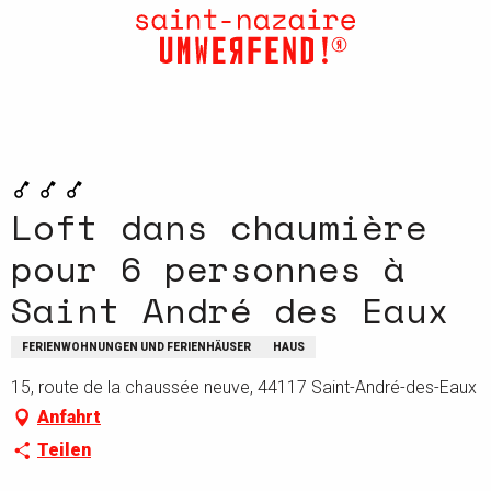
Aller
au
contenu
principal
Loft dans chaumière
pour 6 personnes à
Saint André des Eaux
FERIENWOHNUNGEN UND FERIENHÄUSER
HAUS
15, route de la chaussée neuve, 44117 Saint-André-des-Eaux
Anfahrt
Teilen